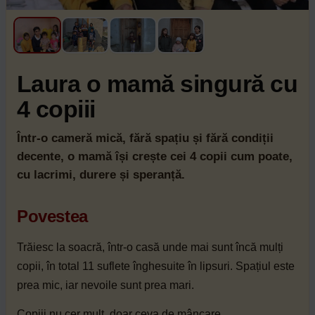
Laura o mamă singură cu
4 copiii
Într-o cameră mică, fără spațiu și fără condiții
decente, o mamă își crește cei 4 copii cum poate,
cu lacrimi, durere și speranță.
Povestea
Trăiesc la soacră, într-o casă unde mai sunt încă mulți
copii, în total 11 suflete înghesuite în lipsuri. Spațiul este
prea mic, iar nevoile sunt prea mari.
Copiii nu cer mult, doar ceva de mâncare.