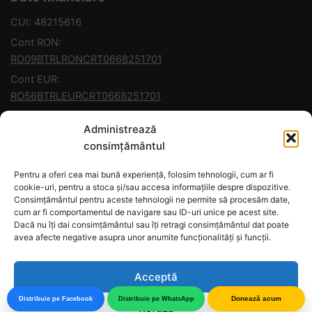
CUI: 48215616
Cont RON:
RO09BTRLRONCRT0668251701
Cont EUR:
RO56BTRLEURCRT0668251701
Banca: Transilvania
Administrează
consimțământul
Contact
Pentru a oferi cea mai bună experiență, folosim tehnologii, cum ar fi
+40 745 871 547
cookie-uri, pentru a stoca și/sau accesa informațiile despre dispozitive.
+40 756 461 659
Consimțământul pentru aceste tehnologii ne permite să procesăm date,
cum ar fi comportamentul de navigare sau ID-uri unice pe acest site.
contact@misiuneabucovina.org
Dacă nu îți dai consimțământul sau îți retragi consimțământul dat poate
avea afecte negative asupra unor anumite funcționalități și funcții.
Legal
Acceptă
Termeni și Condiții
Politica de Confidențialitate
Donează acum
Distribuie pe Facebook
Distribuie pe WhatsApp
Refuză