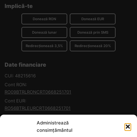
Implică-te
Donează RON
Donează EUR
Donează lunar
Donează prin SMS
Redirecționează 3,5%
Redirecționează 20%
Date financiare
CUI: 48215616
Cont RON:
RO09BTRLRONCRT0668251701
Cont EUR:
RO56BTRLEURCRT0668251701
Banca: Transilvania
Administrează
consimțământul
Contact