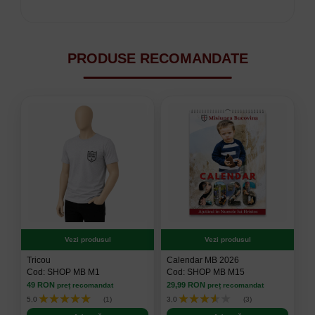
PRODUSE RECOMANDATE
Vezi produsul
Vezi produsul
Tricou
Calendar MB 2026
Cod: SHOP MB M1
Cod: SHOP MB M15
49 RON
29,99 RON
preț recomandat
preț recomandat
★★★★★
★★★★★
★★★★★
★★★★★
5,0
(1)
3,0
(3)