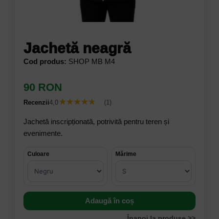
Jachetă neagră
Cod produs:
SHOP MB M4
90 RON
★★★★★
★★★★★
Recenzii
4,0
(1)
Jachetă inscripționată, potrivită pentru teren și
evenimente.
Culoare
Mărime
Adaugă în coș
Înapoi la produse >>