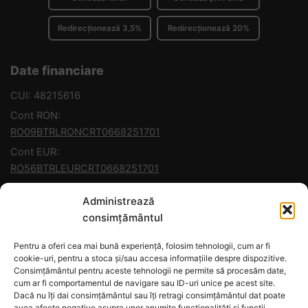
Redirecționează 3,5%
Redirecționează 20%
Date financiare
CUI: 48215616
Cont RON:
RO09BTRLRONCRT0668251701
Cont EUR:
RO56BTRLEURCRT0668251701
Banca: Transilvania
Administrează
consimțământul
Contact
Pentru a oferi cea mai bună experiență, folosim tehnologii, cum ar fi
+40 745 871 547
cookie-uri, pentru a stoca și/sau accesa informațiile despre dispozitive.
+40 756 461 659
Consimțământul pentru aceste tehnologii ne permite să procesăm date,
cum ar fi comportamentul de navigare sau ID-uri unice pe acest site.
contact@misiuneabucovina.org
Dacă nu îți dai consimțământul sau îți retragi consimțământul dat poate
avea afecte negative asupra unor anumite funcționalități și funcții.