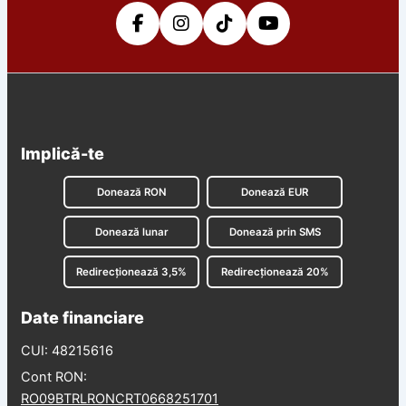
Implică-te
Donează RON
Donează EUR
Donează lunar
Donează prin SMS
Redirecționează 3,5%
Redirecționează 20%
Date financiare
CUI: 48215616
Cont RON:
RO09BTRLRONCRT0668251701